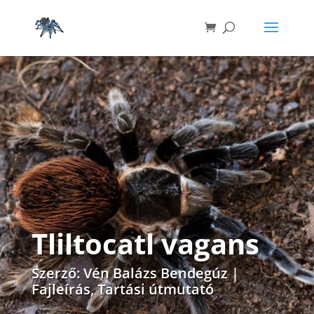
Tliltocatl vagans
Szerző:
Vén Balázs Bendegúz
|
Fajleírás
,
Tartási útmutató