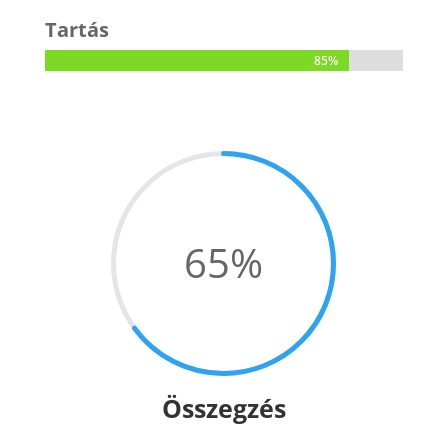
Tartás
85%
85%
65
%
Összegzés