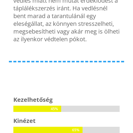
vedlés miatt nem mutat érdeklődést a
táplálékszerzés iránt. Ha vedlésnél
bent marad a tarantulánál egy
eleségállat, az könnyen stresszelheti,
megsebesítheti vagy akár meg is ölheti
az ilyenkor védtelen pókot.
Kezelhetőség
45%
45%
Kinézet
65%
65%