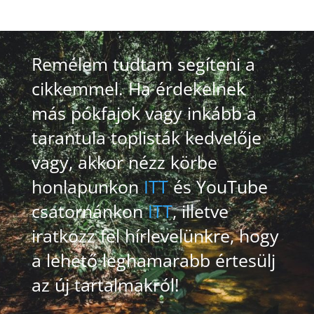
Remélem tudtam segíteni a
cikkemmel. Ha érdekelnek
más pókfajok vagy inkább a
tarantula toplisták kedvelője
vagy, akkor nézz körbe
honlapunkon
ITT
és YouTube
csatornánkon
ITT
, illetve
iratkozz fel hírlevelünkre, hogy
a lehető leghamarabb értesülj
az új tartalmakról!