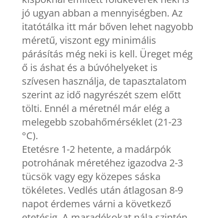
jó ugyan abban a mennyiségben. Az
itatótálka itt már bőven lehet nagyobb
méretű, viszont egy minimális
párásítás még neki is kell. Üreget még
ő is áshat és a búvóhelyeket is
szívesen használja, de tapasztalatom
szerint az idő nagyrészét szem előtt
tölti. Ennél a méretnél már elég a
melegebb szobahőmérséklet (21-23
°C).
Etetésre 1-2 hetente, a madárpók
potrohának méretéhez igazodva 2-3
tücsök vagy egy közepes sáska
tökéletes. Vedlés után átlagosan 8-9
napot érdemes várni a következő
etetésig. A maradékokat nála szintén