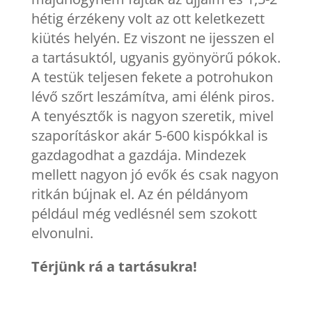
hétig érzékeny volt az ott keletkezett
kiütés helyén. Ez viszont ne ijesszen el
a tartásuktól, ugyanis gyönyörű pókok.
A testük teljesen fekete a potrohukon
lévő szőrt leszámítva, ami élénk piros.
A tenyésztők is nagyon szeretik, mivel
szaporításkor akár 5-600 kispókkal is
gazdagodhat a gazdája. Mindezek
mellett nagyon jó evők és csak nagyon
ritkán bújnak el. Az én példányom
például még vedlésnél sem szokott
elvonulni.
Térjünk rá a tartásukra!