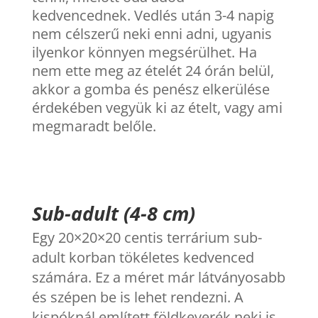
kedvencednek. Vedlés után 3-4 napig
nem célszerű neki enni adni, ugyanis
ilyenkor könnyen megsérülhet. Ha
nem ette meg az ételét 24 órán belül,
akkor a gomba és penész elkerülése
érdekében vegyük ki az ételt, vagy ami
megmaradt belőle.
Sub-adult (4-8 cm)
Egy 20×20×20 centis terrárium sub-
adult korban tökéletes kedvenced
számára. Ez a méret már látványosabb
és szépen be is lehet rendezni. A
kispóknál említett földkeverék neki is