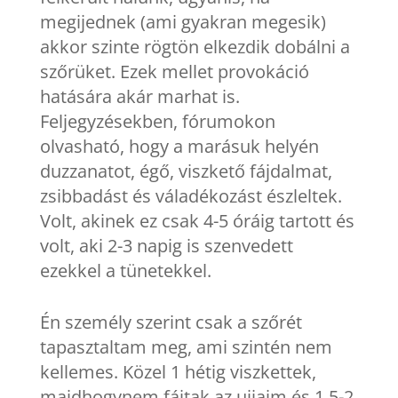
megijednek (ami gyakran megesik)
akkor szinte rögtön elkezdik dobálni a
szőrüket. Ezek mellet provokáció
hatására akár marhat is.
Feljegyzésekben, fórumokon
olvasható, hogy a marásuk helyén
duzzanatot, égő, viszkető fájdalmat,
zsibbadást és váladékozást észleltek.
Volt, akinek ez csak 4-5 óráig tartott és
volt, aki 2-3 napig is szenvedett
ezekkel a tünetekkel.
Én személy szerint csak a szőrét
tapasztaltam meg, ami szintén nem
kellemes. Közel 1 hétig viszkettek,
majdhogynem fájtak az ujjaim és 1,5-2