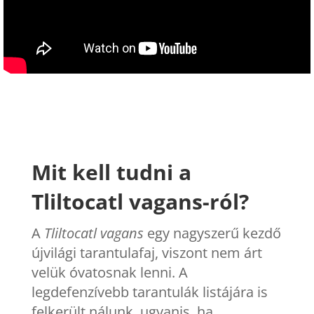
Mit kell tudni a
Tliltocatl vagans-ról?
A
Tliltocatl vagans
egy nagyszerű kezdő
újvilági tarantulafaj, viszont nem árt
velük óvatosnak lenni. A
legdefenzívebb tarantulák listájára is
felkerült nálunk, ugyanis, ha