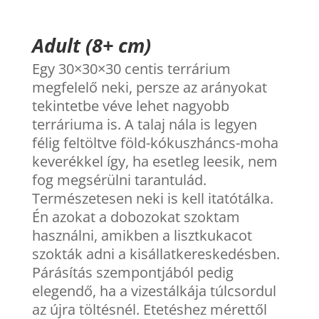
Adult (8+ cm)
Egy 30×30×30 centis terrárium
megfelelő neki, persze az arányokat
tekintetbe véve lehet nagyobb
terráriuma is. A talaj nála is legyen
félig feltöltve föld-kókuszháncs-moha
keverékkel így, ha esetleg leesik, nem
fog megsérülni tarantulád.
Természetesen neki is kell itatótálka.
Én azokat a dobozokat szoktam
használni, amikben a lisztkukacot
szokták adni a kisállatkereskedésben.
Párásítás szempontjából pedig
elegendő, ha a vizestálkája túlcsordul
az újra töltésnél. Etetéshez mérettől