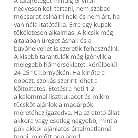
A talajréteget mindig enyhén
nedvesen kell tartani, nem szabad
mocsarat csinálni neki és nem árt, ha
van nála itatótálka. Erre egy kupak
tökéletesen alkalmas. A kicsik még
általában üreget ásnak és a
búvóhelyeket is szeretik felhasználni.
A kisebb tarantulák még igénylik a
melegebb hőmérsékletet, körülbelül
24-25 °C környékén. Ha kinőte a
dobozt, szokás szerint jöhet a
költöztetés. Etetésre heti 1-2
alkalommal lisztkukacot és mikro-
tücsköt ajánlok a madárpók
méretéhez igazodva. Ha az etető állat
akkora vagy esetleg nagyobb, mint a
pók akkor ajánlatos ártalmatlanná
tenni, mielőtt oda adod