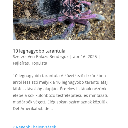
10 legnagyobb tarantula
Szerző:
Vén Balázs Bendegúz
|
ápr 16, 2025
|
Fajleírás
,
TopLista
10 legnagyobb tarantula A következő cikkünkben
arról lesz szó melyik a 10 legnagyobb tarantulafaj
lábfesztávolság alapján. Érdekes listának nézünk
elébe a sok különböző testfelépítésű és mintázatú
madárpók végett. Elég sokan származnak közülük
Dél-Amerikából, de...
« Régebbi bejegyzések