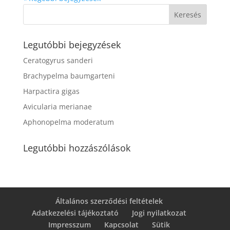
Legutóbbi bejegyzések
Ceratogyrus sanderi
Brachypelma baumgarteni
Harpactira gigas
Avicularia merianae
Aphonopelma moderatum
Legutóbbi hozzászólások
Általános szerződési feltételek
Adatkezelési tájékoztató
Jogi nyilatkozat
Impresszum
Kapcsolat
Sütik