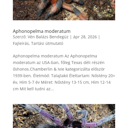
Aphonopelma moderatum
Szerző:
Vén Balázs Bendegúz
|
ápr 28, 2026
|
Fajleírás
,
Tartási útmutató
Aphonopelma moderatum Az Aphonopelma
moderatum az USA-ban, főleg Texas déli részén
őshonos.Chamberlin & Ivie kategorizálta először
1939-ben. Életmód: Talajlakó Élettartam: Nőstény 20+
év, Hím 5-7 év Méret: Nőstény 13-15 cm, Hím 12-14
cm Mit kell tudni az...