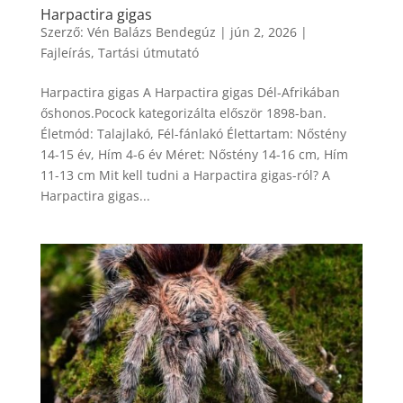
Harpactira gigas
Szerző:
Vén Balázs Bendegúz
|
jún 2, 2026
|
Fajleírás
,
Tartási útmutató
Harpactira gigas A Harpactira gigas Dél-Afrikában
őshonos.Pocock kategorizálta először 1898-ban.
Életmód: Talajlakó, Fél-fánlakó Élettartam: Nőstény
14-15 év, Hím 4-6 év Méret: Nőstény 14-16 cm, Hím
11-13 cm Mit kell tudni a Harpactira gigas-ról? A
Harpactira gigas...