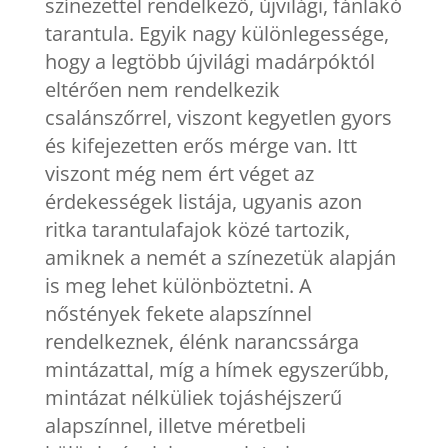
színezettel rendelkező, újvilági, fánlakó
tarantula. Egyik nagy különlegessége,
hogy a legtöbb újvilági madárpóktól
eltérően nem rendelkezik
csalánszőrrel, viszont kegyetlen gyors
és kifejezetten erős mérge van. Itt
viszont még nem ért véget az
érdekességek listája, ugyanis azon
ritka tarantulafajok közé tartozik,
amiknek a nemét a színezetük alapján
is meg lehet különböztetni. A
nőstények fekete alapszínnel
rendelkeznek, élénk narancssárga
mintázattal, míg a hímek egyszerűbb,
mintázat nélküliek tojáshéjszerű
alapszínnel, illetve méretbeli