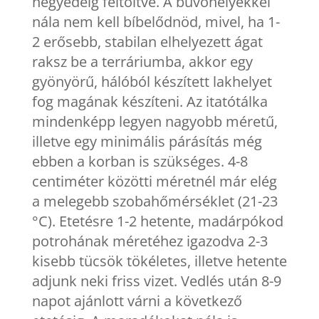
negyedéig feltöltve. A búvóhelyekkel
nála nem kell bíbelődnöd, mivel, ha 1-
2 erősebb, stabilan elhelyezett ágat
raksz be a terráriumba, akkor egy
gyönyörű, hálóból készített lakhelyet
fog magának készíteni. Az itatótálka
mindenképp legyen nagyobb méretű,
illetve egy minimális párásítás még
ebben a korban is szükséges. 4-8
centiméter közötti méretnél már elég
a melegebb szobahőmérséklet (21-23
°C). Etetésre 1-2 hetente, madárpókod
potrohának méretéhez igazodva 2-3
kisebb tücsök tökéletes, illetve hetente
adjunk neki friss vizet. Vedlés után 8-9
napot ajánlott várni a következő