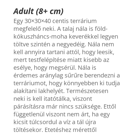
Adult (8+ cm)
Egy 30×30×40 centis terrárium
megfelelő neki. A talaj nála is föld-
kókuszháncs-moha keverékkel legyen
töltve szintén a negyedéig. Nála nem
kell annyira tartani attól, hogy leesik,
mert testfelépítése miatt kisebb az
esélye, hogy megsérül. Nála is
érdemes aránylag sűrűre berendezni a
terráriumot, hogy könnyebben ki tudja
alakítani lakhelyét. Természetesen
neki is kell itatótálka, viszont
párásításra már nincs szüksége. Ettől
függetlenül viszont nem árt, ha egy
kicsit túlcsordul a víz a tál újra
töltésekor. Etetéshez mérettől