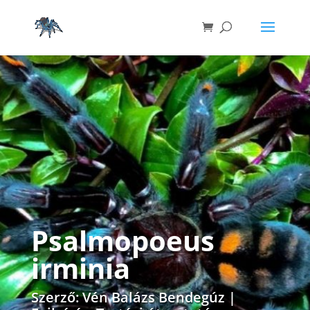
Psalmopoeus
irminia
Szerző:
Vén Balázs Bendegúz
|