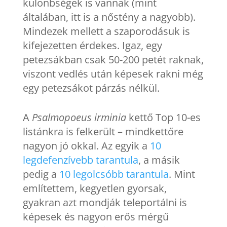
különbségek is vannak (mint
általában, itt is a nőstény a nagyobb).
Mindezek mellett a szaporodásuk is
kifejezetten érdekes. Igaz, egy
petezsákban csak 50-200 petét raknak,
viszont vedlés után képesek rakni még
egy petezsákot párzás nélkül.
A
Psalmopoeus irminia
kettő Top 10-es
listánkra is felkerült – mindkettőre
nagyon jó okkal. Az egyik a
10
legdefenzívebb tarantula
, a másik
pedig a
10 legolcsóbb tarantula
. Mint
említettem, kegyetlen gyorsak,
gyakran azt mondják teleportálni is
képesek és nagyon erős mérgű