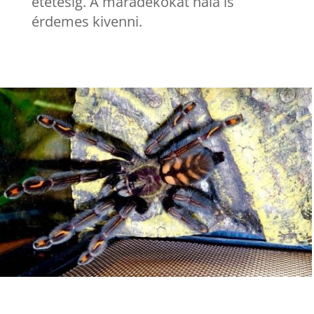
etetésig. A maradékokat nála is
érdemes kivenni.