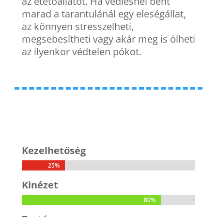
az etetőállatot. Ha vedlésnél bent
marad a tarantulánál egy eleségállat,
az könnyen stresszelheti,
megsebesítheti vagy akár meg is ölheti
az ilyenkor védtelen pókot.
Kezelhetőség
25%
25%
Kinézet
80%
80%