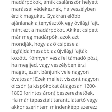
madárpókok, amik csalánszőr helyett
marással védekeznek, ha veszélyben
érzik magukat. Gyakran előbb
ajánlanak a tenyésztők egy óvilági fajt,
mint ezt a madárpókot. Akiket csípett
már meg madárpók, azok azt
mondják, hogy az ő csípése a
legfájdalmasabb az újvilági fajták
között. Könnyen vesz fel támadó pózt,
ha megijed, vagy veszélyben érzi
magát, ezért bánjunk vele nagyon
óvatosan! Ezek mellett viszont nagyon
olcsón (a kispókokat átlagosan 1200-
1800 forintos áron) beszerezhetőek.
Ha már tapasztalt tarantulatartó vagy
akkor szerintem mindenképp szerezz