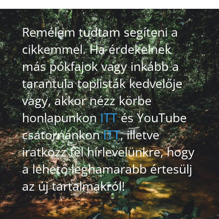
Remélem tudtam segíteni a
cikkemmel. Ha érdekelnek
más pókfajok vagy inkább a
tarantula toplisták kedvelője
vagy, akkor nézz körbe
honlapunkon
ITT
és YouTube
csatornánkon
ITT
, illetve
iratkozz fel hírlevelünkre, hogy
a lehető leghamarabb értesülj
az új tartalmakról!