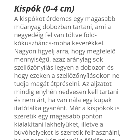
Kispók (0-4 cm)
A kispókot érdemes egy magasabb
műanyag dobozban tartani, ami a
negyedéig fel van töltve föld-
kókuszháncs-moha keverékkel.
Nagyon figyelj arra, hogy megfelelő
mennyiségű, azaz aránylag sok
szellőzőnyílás legyen a dobozon és
hogy ezeken a szellőzőnyílásokon ne
tudja magát átpréselni. Az aljzatot
mindig enyhén nedvesen kell tartani
és nem árt, ha van nála egy kupak
itatótálka gyanánt. Már a kispókok is
szeretik egy magasabb ponton
kialakítani lakhelyüket, illetve a
búvóhelyeket is szeretik felhasználni,