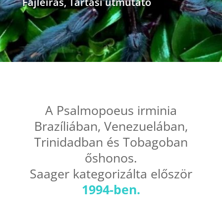
Fajleírás
,
Tartási útmutató
A Psalmopoeus irminia
Brazíliában, Venezuelában,
Trinidadban és Tobagoban
őshonos.
Saager kategorizálta először
1994-ben.