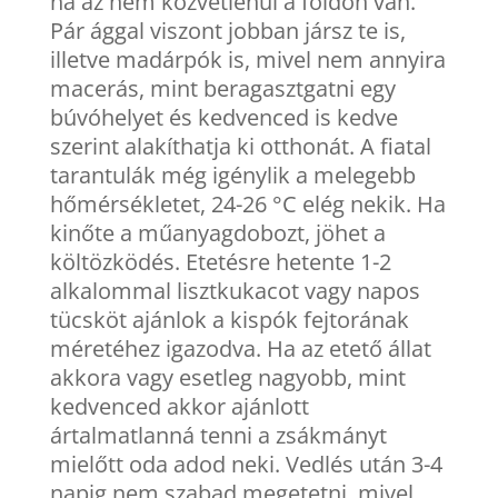
ha az nem közvetlenül a földön van.
Pár ággal viszont jobban jársz te is,
illetve madárpók is, mivel nem annyira
macerás, mint beragasztgatni egy
búvóhelyet és kedvenced is kedve
szerint alakíthatja ki otthonát. A fiatal
tarantulák még igénylik a melegebb
hőmérsékletet, 24-26 °C elég nekik. Ha
kinőte a műanyagdobozt, jöhet a
költözködés. Etetésre hetente 1-2
alkalommal lisztkukacot vagy napos
tücsköt ajánlok a kispók fejtorának
méretéhez igazodva. Ha az etető állat
akkora vagy esetleg nagyobb, mint
kedvenced akkor ajánlott
ártalmatlanná tenni a zsákmányt
mielőtt oda adod neki. Vedlés után 3-4
napig nem szabad megetetni, mivel