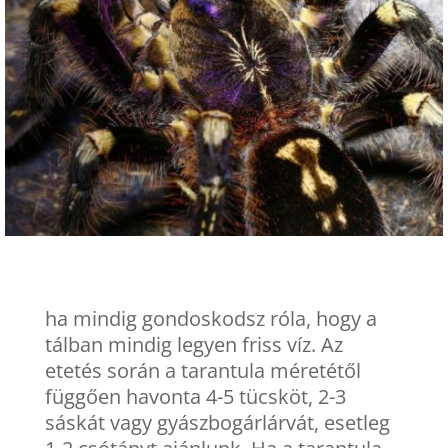
ha mindig gondoskodsz róla, hogy a
tálban mindig legyen friss víz. Az
etetés során a tarantula méretétől
függően havonta 4-5 tücsköt, 2-3
sáskát vagy gyászbogárlárvát, esetleg