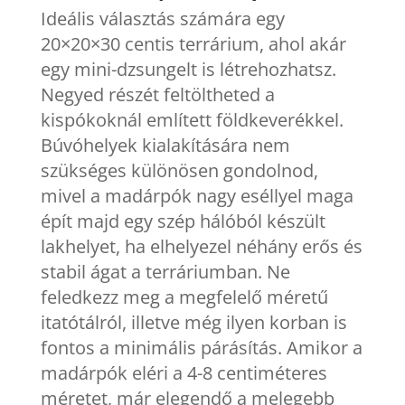
Ideális választás számára egy
20×20×30 centis terrárium, ahol akár
egy mini-dzsungelt is létrehozhatsz.
Negyed részét feltöltheted a
kispókoknál említett földkeverékkel.
Búvóhelyek kialakítására nem
szükséges különösen gondolnod,
mivel a madárpók nagy eséllyel maga
épít majd egy szép hálóból készült
lakhelyet, ha elhelyezel néhány erős és
stabil ágat a terráriumban. Ne
feledkezz meg a megfelelő méretű
itatótálról, illetve még ilyen korban is
fontos a minimális párásítás. Amikor a
madárpók eléri a 4-8 centiméteres
méretet, már elegendő a melegebb