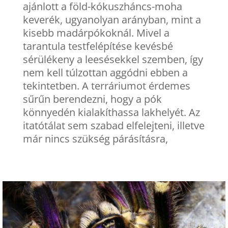
ajánlott a föld-kókuszháncs-moha
keverék, ugyanolyan arányban, mint a
kisebb madárpókoknál. Mivel a
tarantula testfelépítése kevésbé
sérülékeny a leesésekkel szemben, így
nem kell túlzottan aggódni ebben a
tekintetben. A terráriumot érdemes
sűrűn berendezni, hogy a pók
könnyedén kialakíthassa lakhelyét. Az
itatótálat sem szabad elfelejteni, illetve
már nincs szükség párásításra,