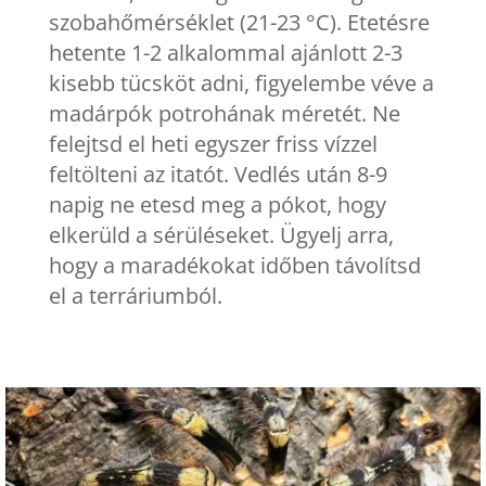
szobahőmérséklet (21-23 °C). Etetésre
hetente 1-2 alkalommal ajánlott 2-3
kisebb tücsköt adni, figyelembe véve a
madárpók potrohának méretét. Ne
felejtsd el heti egyszer friss vízzel
feltölteni az itatót. Vedlés után 8-9
napig ne etesd meg a pókot, hogy
elkerüld a sérüléseket. Ügyelj arra,
hogy a maradékokat időben távolítsd
el a terráriumból.