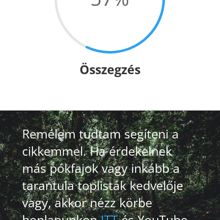
Összegzés
Remélem tudtam segíteni a
cikkemmel. Ha érdekelnek
más pókfajok vagy inkább a
tarantula toplisták kedvelője
vagy, akkor nézz körbe
honlapunkon
ITT
és YouTube