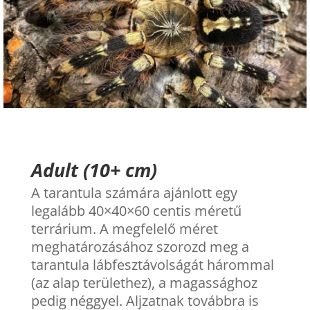
Adult (10+ cm)
A tarantula számára ajánlott egy
legalább 40×40×60 centis méretű
terrárium. A megfelelő méret
meghatározásához szorozd meg a
tarantula lábfesztávolságát hárommal
(az alap területhez), a magassághoz
pedig néggyel. Aljzatnak továbbra is