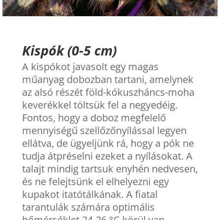
Kispók (0-5 cm)
A kispókot javasolt egy magas
műanyag dobozban tartani, amelynek
az alsó részét föld-kókuszháncs-moha
keverékkel töltsük fel a negyedéig.
Fontos, hogy a doboz megfelelő
mennyiségű szellőzőnyílással legyen
ellátva, de ügyeljünk rá, hogy a pók ne
tudja átpréselni ezeket a nyílásokat. A
talajt mindig tartsuk enyhén nedvesen,
és ne felejtsünk el elhelyezni egy
kupakot itatótálkának. A fiatal
tarantulák számára optimális
hőmérséklet 24-26 °C körül van.