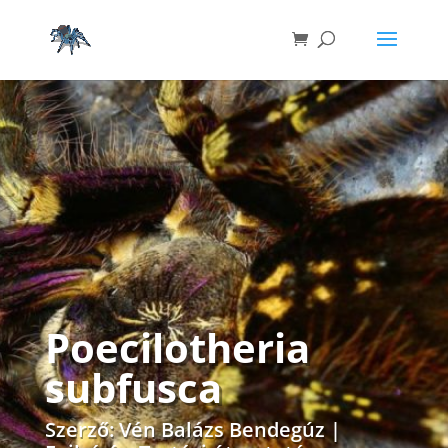
Poecilotheria
subfusca
Szerző:
Vén Balázs Bendegúz
|