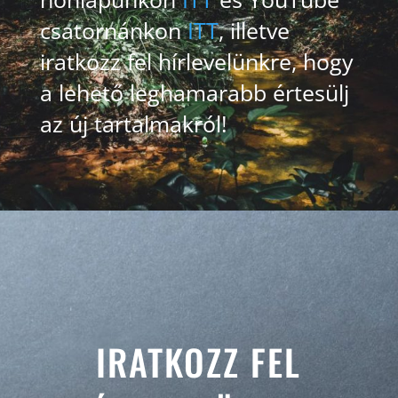
csatornánkon
ITT
, illetve
iratkozz fel hírlevelünkre, hogy
a lehető leghamarabb értesülj
az új tartalmakról!
IRATKOZZ FEL