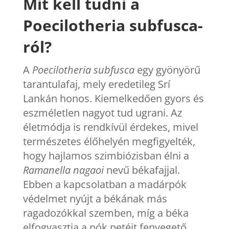
Mit kell tudni a
Poecilotheria subfusca-
ról?
A
Poecilotheria subfusca
egy gyönyörű
tarantulafaj, mely eredetileg Srí
Lankán honos. Kiemelkedően gyors és
eszméletlen nagyot tud ugrani. Az
életmódja is rendkívül érdekes, mivel
természetes élőhelyén megfigyelték,
hogy hajlamos szimbiózisban élni a
Ramanella nagaoi
nevű békafajjal.
Ebben a kapcsolatban a madárpók
védelmet nyújt a békának más
ragadozókkal szemben, míg a béka
elfogyasztja a pók petéit fenyegető