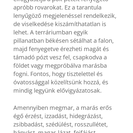
apróbb rovarokat. Ez a tarantula
lenyűgöző megjelenéssel rendelkezik,
de viselkedése kiszámíthatatlan is
lehet. A terráriumban egyik
pillanatban békésen sétálhat a falon,
majd fenyegetve érezheti magát és
támadó pózt vesz fel, csapkodva a
földet vagy megpróbálva marásba
fogni. Fontos, hogy tisztelettel és
óvatossággal közelítsünk hozzá, és
mindig legyünk elővigyázatosak.
Amennyiben megmar, a marás erős
égő érzést, izzadást, hidegrázást,
zsibbadást, szédülést, rosszullétet,
hányást, magas lázat, fejfájást,