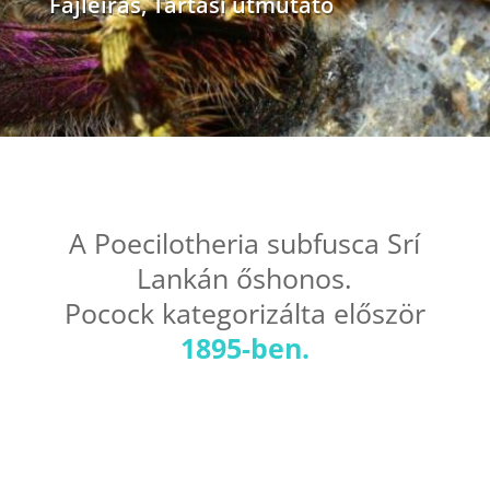
Fajleírás
,
Tartási útmutató
A Poecilotheria subfusca Srí
Lankán őshonos.
Pocock kategorizálta először
1895-ben.