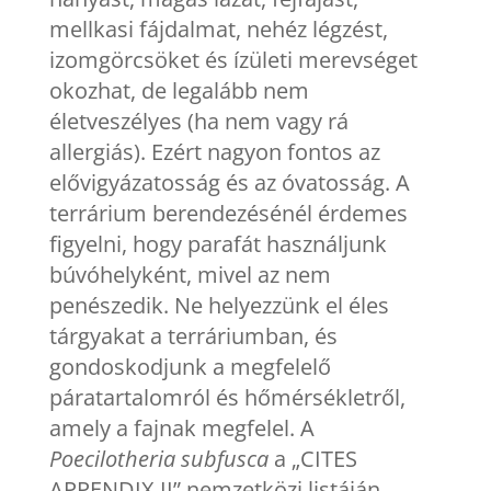
mellkasi fájdalmat, nehéz légzést,
izomgörcsöket és ízületi merevséget
okozhat, de legalább nem
életveszélyes (ha nem vagy rá
allergiás). Ezért nagyon fontos az
elővigyázatosság és az óvatosság. A
terrárium berendezésénél érdemes
figyelni, hogy parafát használjunk
búvóhelyként, mivel az nem
penészedik. Ne helyezzünk el éles
tárgyakat a terráriumban, és
gondoskodjunk a megfelelő
páratartalomról és hőmérsékletről,
amely a fajnak megfelel. A
Poecilotheria subfusca
a „CITES
APPENDIX II” nemzetközi listáján