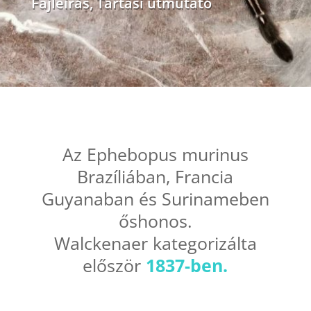
Fajleírás
,
Tartási útmutató
Az Ephebopus murinus
Brazíliában, Francia
Guyanaban és Surinameben
őshonos.
Walckenaer kategorizálta
először
1837-ben.