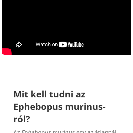
Mit kell tudni az
Ephebopus murinus-
ról?
Az
Ephebopus murinus
egy az átlagnál