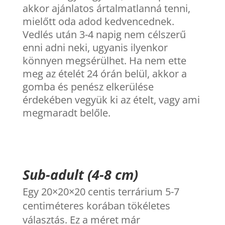
akkor ajánlatos ártalmatlanná tenni,
mielőtt oda adod kedvencednek.
Vedlés után 3-4 napig nem célszerű
enni adni neki, ugyanis ilyenkor
könnyen megsérülhet. Ha nem ette
meg az ételét 24 órán belül, akkor a
gomba és penész elkerülése
érdekében vegyük ki az ételt, vagy ami
megmaradt belőle.
Sub-adult (4-8 cm)
Egy 20×20×20 centis terrárium 5-7
centiméteres korában tökéletes
választás. Ez a méret már