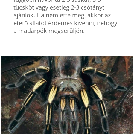
tücsköt vagy esetleg 2-3 csótányt
ajánlok. Ha nem ette meg, akkor az
etető állatot érdemes kivenni, nehogy
a madárpók megsérüljön.