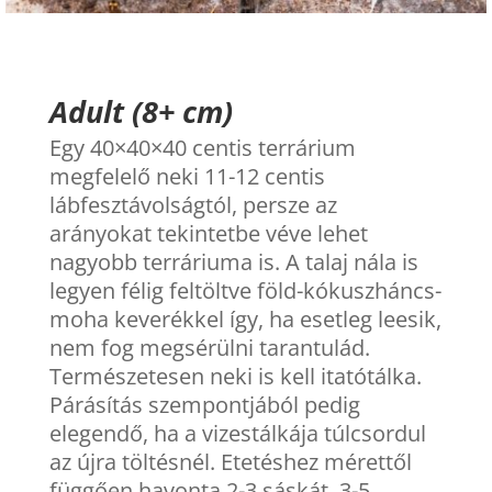
Adult (8+ cm)
Egy 40×40×40 centis terrárium
megfelelő neki 11-12 centis
lábfesztávolságtól, persze az
arányokat tekintetbe véve lehet
nagyobb terráriuma is. A talaj nála is
legyen félig feltöltve föld-kókuszháncs-
moha keverékkel így, ha esetleg leesik,
nem fog megsérülni tarantulád.
Természetesen neki is kell itatótálka.
Párásítás szempontjából pedig
elegendő, ha a vizestálkája túlcsordul
az újra töltésnél. Etetéshez mérettől
függően havonta 2-3 sáskát, 3-5