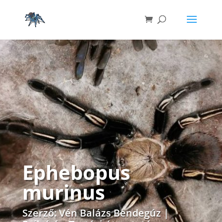
Ephebopus
murinus
Szerző:
Vén Balázs Bendegúz
|