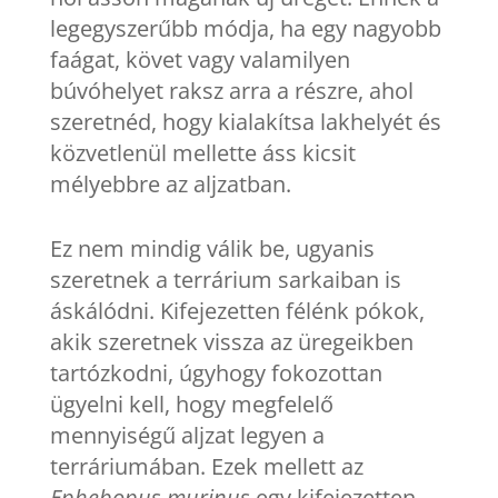
legegyszerűbb módja, ha egy nagyobb
faágat, követ vagy valamilyen
búvóhelyet raksz arra a részre, ahol
szeretnéd, hogy kialakítsa lakhelyét és
közvetlenül mellette áss kicsit
mélyebbre az aljzatban.
Ez nem mindig válik be, ugyanis
szeretnek a terrárium sarkaiban is
áskálódni. Kifejezetten félénk pókok,
akik szeretnek vissza az üregeikben
tartózkodni, úgyhogy fokozottan
ügyelni kell, hogy megfelelő
mennyiségű aljzat legyen a
terráriumában. Ezek mellett az
Ephebopus murinus
egy kifejezetten