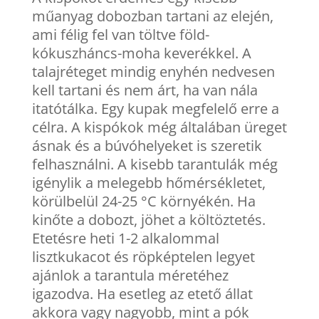
műanyag dobozban tartani az elején,
ami félig fel van töltve föld-
kókuszháncs-moha keverékkel. A
talajréteget mindig enyhén nedvesen
kell tartani és nem árt, ha van nála
itatótálka. Egy kupak megfelelő erre a
célra. A kispókok még általában üreget
ásnak és a búvóhelyeket is szeretik
felhasználni. A kisebb tarantulák még
igénylik a melegebb hőmérsékletet,
körülbelül 24-25 °C környékén. Ha
kinőte a dobozt, jöhet a költöztetés.
Etetésre heti 1-2 alkalommal
lisztkukacot és röpképtelen legyet
ajánlok a tarantula méretéhez
igazodva. Ha esetleg az etető állat
akkora vagy nagyobb, mint a pók