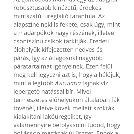
robusztusabb kinézetű, érdekes
mintázatú, üreglakó tarantula. Az
alapszíne neki is fekete, csak úgy, mint
a madárpókok nagy részének, illetve
csontszínű csíkok tarkítják. Eredeti
élőhelyük kifejezetten nedves és
párás, így az átlagosnál nagyobb
páratartalmat igényelnek. Ezen felül
meg kell jegyezni azt is, hogy a hálójuk,
mint a legtöbb
Avicularia
fajnak víz
lepergető hatással bír. Mivel
természetes élőhelyükön általában fák
tövénél, illetve kövek mellett szokták
kialakítani lakóüregeiket, így
valamennyire befolyásolni tudod, hogy
hol ásson magának új üreget. Ennek a