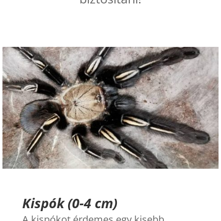
Kispók (0-4 cm)
A kispókot érdemes egy kisebb