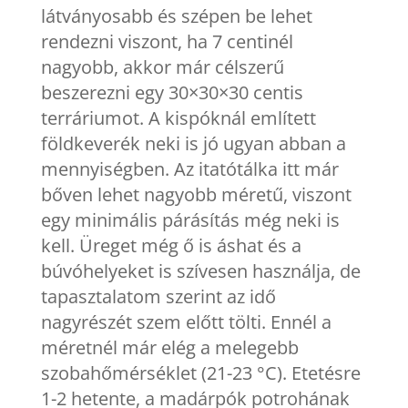
látványosabb és szépen be lehet
rendezni viszont, ha 7 centinél
nagyobb, akkor már célszerű
beszerezni egy 30×30×30 centis
terráriumot. A kispóknál említett
földkeverék neki is jó ugyan abban a
mennyiségben. Az itatótálka itt már
bőven lehet nagyobb méretű, viszont
egy minimális párásítás még neki is
kell. Üreget még ő is áshat és a
búvóhelyeket is szívesen használja, de
tapasztalatom szerint az idő
nagyrészét szem előtt tölti. Ennél a
méretnél már elég a melegebb
szobahőmérséklet (21-23 °C). Etetésre
1-2 hetente, a madárpók potrohának