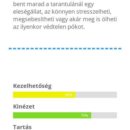
bent marad a tarantulánál egy
eleségállat, az könnyen stresszelheti,
megsebesítheti vagy akár meg is ölheti
az ilyenkor védtelen pókot.
Kezelhetőség
60%
60%
Kinézet
75%
75%
Tartás