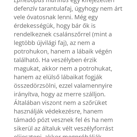
defenzív tarantulafaj, úgyhogy nem árt
vele óvatosnak lenni. Még egy
érdekességük, hogy bár ők is
rendelkeznek csalánszőrrel (mint a
legtöbb újvilági faj), az nem a
potrohukon, hanem a lábaik végén
található. Ha veszélyben érzik
magukat, akkor nem a potrohukat,
hanem az elülső lábaikat fogják
összedörzsölni, ezzel valamennyire
irányítva, hogy az merre szálljon.
Általában viszont nem a szőrüket
használják védekezésre, hanem
támadó pózt vesznek fel és ha nem
sikerül az általuk vélt veszélyforrást
elijeszteni, akkor megpróbálják