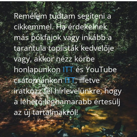
Remélem tudtam segíteni a
cikkemmel. Ha érdekelnek
más pókfajok vagy inkább a
tarantula toplisták kedvelője
vagy, akkor nézz körbe
honlapunkon
ITT
és YouTube
csatornánkon
ITT
, illetve
iratkozz fel hírlevelünkre, hogy
a lehető leghamarabb értesülj
az új tartalmakról!