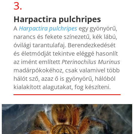
3.
Harpactira pulchripes
A
Harpactira
pulchripes
egy gyönyörű,
narancs és fekete színezetű, kék lábú,
óvilági tarantulafaj. Berendezkedését
és életmódját tekintve eléggé hasonlít
az imént említett
Pterinochilus
Murinus
madárpókokéhoz, csak valamivel több
hálót sző, azaz ő is gyönyörű, hálóból
kialakított alagutakat, fog készíteni.