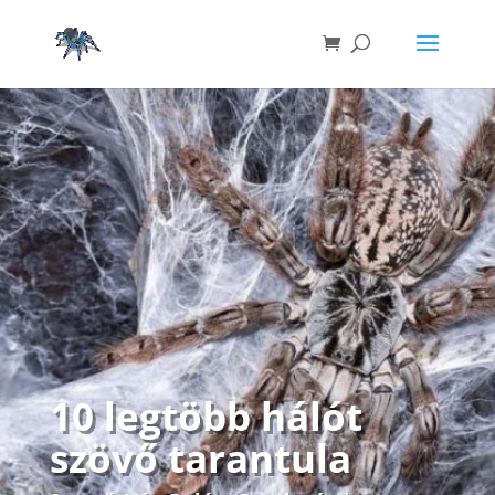
10 legtöbb hálót
szövő tarantula