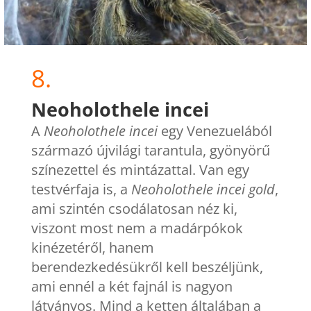
8.
Neoholothele incei
A
Neoholothele incei
egy Venezuelából
származó újvilági tarantula, gyönyörű
színezettel és mintázattal. Van egy
testvérfaja is, a
Neoholothele incei gold
,
ami szintén csodálatosan néz ki,
viszont most nem a madárpókok
kinézetéről, hanem
berendezkedésükről kell beszéljünk,
ami ennél a két fajnál is nagyon
látványos. Mind a ketten általában a