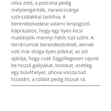
olíva zöld, a potroha pedig
mélytengerkék, narancssárga
szőrszálakkal tarkítva. A
berendezkedése valami lenyűgöző.
Káprázatos, hogy egy ilyen kicsi
madárpók mennyi hálót tud szőni. A
terráriumok berendezésénél, akinek
volt már dolga ilyen pókkal, az azt
ajánlja, hogy csak függőlegesen rajunk
be hozzá gallyakat, botokat, esetleg
egy búvóhelyet, ahova vissza tud
húzódni, a többit pedig bízzuk rá.