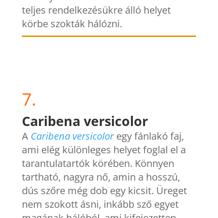
teljes rendelkezésükre álló helyet
körbe szokták hálózni.
7.
Caribena versicolor
A
Caribena versicolor
egy fánlakó faj,
ami elég különleges helyet foglal el a
tarantulatartók körében. Könnyen
tartható, nagyra nő, amin a hosszú,
dús szőre még dob egy kicsit. Üreget
nem szokott ásni, inkább sző egyet
magának hálóból, ami kifejezetten