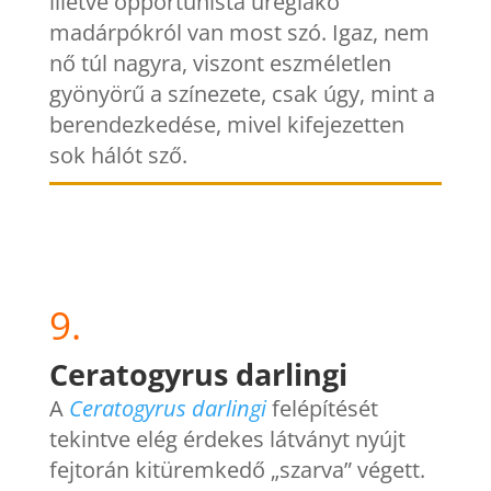
illetve opportunista üreglakó
madárpókról van most szó. Igaz, nem
nő túl nagyra, viszont eszméletlen
gyönyörű a színezete, csak úgy, mint a
berendezkedése, mivel kifejezetten
sok hálót sző.
9.
Ceratogyrus darlingi
A
Ceratogyrus darlingi
felépítését
tekintve elég érdekes látványt nyújt
fejtorán kitüremkedő „szarva” végett.