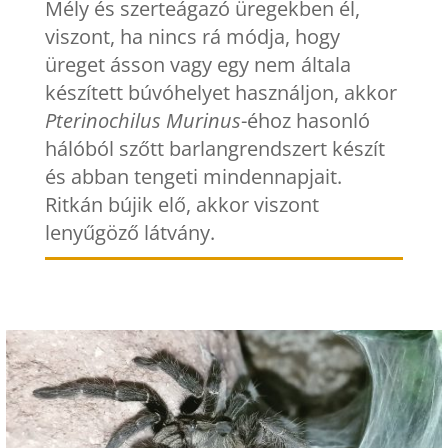
Mély és szerteágazó üregekben él,
viszont, ha nincs rá módja, hogy
üreget ásson vagy egy nem általa
készített búvóhelyet használjon, akkor
Pterinochilus Murinus
-éhoz hasonló
hálóból szőtt barlangrendszert készít
és abban tengeti mindennapjait.
Ritkán bújik elő, akkor viszont
lenyűgöző látvány.