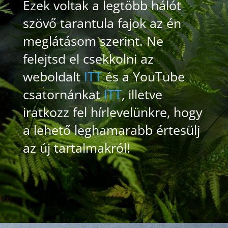
Ezek voltak a legtöbb hálót
szövő tarantula fajok az én
meglátásom szerint. Ne
felejtsd el csekkolni az
weboldalt
ITT
és a YouTube
csatornánkat
ITT
, illetve
iratkozz fel hírlevelünkre, hogy
a lehető leghamarabb értesülj
az új tartalmakról!