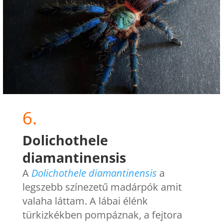
6.
Dolichothele
diamantinensis
A
Dolichothele diamantinensis
a
legszebb színezetű madárpók amit
valaha láttam. A lábai élénk
türkizkékben pompáznak, a fejtora