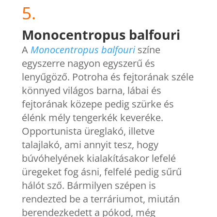
5.
Monocentropus balfouri
A
Monocentropus balfouri
színe
egyszerre nagyon egyszerű és
lenyűgöző. Potroha és fejtorának széle
könnyed világos barna, lábai és
fejtorának közepe pedig szürke és
élénk mély tengerkék keveréke.
Opportunista üreglakó, illetve
talajlakó, ami annyit tesz, hogy
búvóhelyének kialakításakor lefelé
üregeket fog ásni, felfelé pedig sűrű
hálót sző. Bármilyen szépen is
rendezted be a terráriumot, miután
berendezkedett a pókod, még