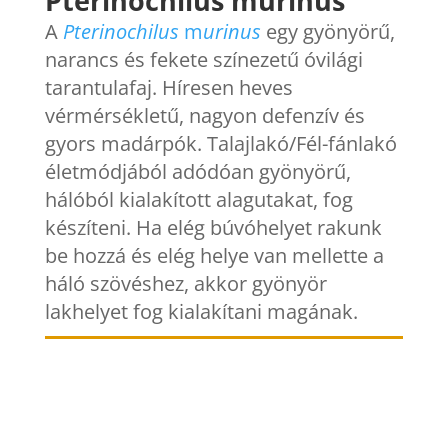
Pterinochilus murinus
A
Pterinochilus
m
urinus
egy gyönyörű,
narancs és fekete színezetű óvilági
tarantulafaj. Híresen heves
vérmérsékletű, nagyon defenzív és
gyors madárpók. Talajlakó/Fél-fánlakó
életmódjából adódóan gyönyörű,
hálóból kialakított alagutakat, fog
készíteni. Ha elég búvóhelyet rakunk
be hozzá és elég helye van mellette a
háló szövéshez, akkor gyönyör
lakhelyet fog kialakítani magának.