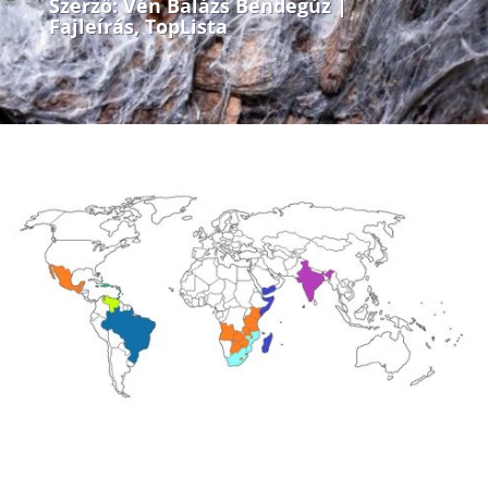
Szerző:
Vén Balázs Bendegúz
|
Fajleírás
,
TopLista